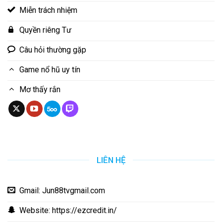
Miễn trách nhiệm
Quyền riêng Tư
Câu hỏi thường gặp
Game nổ hũ uy tín
Mơ thấy rắn
LIÊN HỆ
Gmail: Jun88tvgmail.com
Website: https://ezcredit.in/