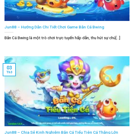
Jun88 – Hướng Dẫn Chi Tiết Chơi Game Bắn Cá Bwing
Bắn Cá Bwing là một trò chơi trực tuyến hấp dẫn, thu hút sự chú[...]
03
Th3
Jun88 – Chia Sẻ Kinh Nghiệm Bắn Cá Tiểu Tiên Cá Thắng Lớn