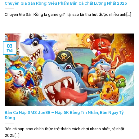
Chuyên Gia Săn Rồng: Siêu Phẩm Bắn Cá Chất Lượng Nhất 2025
Chuyên Gia Săn Rồng là game gì? Tại sao lại thu hút được nhiều anh[...]
03
Th3
Bắn Cá Nạp SMS Jun88 – Nạp 5K Bằng Tin Nhắn, Bắn Ngay Tỷ
Đồng
Bắn cá nạp sms chính thức trở thành cách chơi nhanh nhất, rẻ nhất
2025[...]