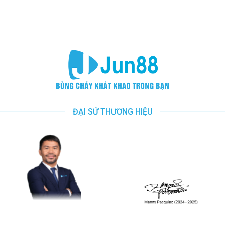
ĐẠI SỨ THƯƠNG HIỆU