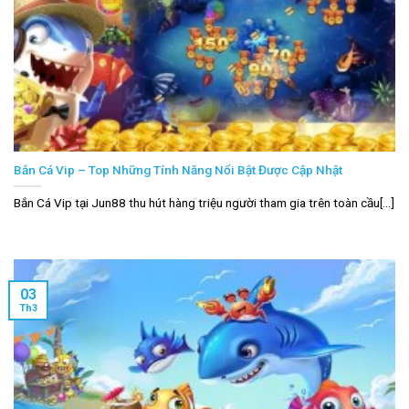
Bắn Cá Vip – Top Những Tính Năng Nổi Bật Được Cập Nhật
Bắn Cá Vip tại Jun88 thu hút hàng triệu người tham gia trên toàn cầu[...]
03
Th3