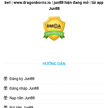
bet | www.dragonborns.io | jun88 hiện đang mở | tải app
Jun88
HƯỚNG DẪN
Đăng ký Jun88
Đăng nhập Jun88
Nạp tiền Jun88
Rút tiền Jun88