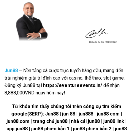
Jun88
– Nền tảng cá cược trực tuyến hàng đầu, mang đến
trải nghiệm giải trí đỉnh cao với casino, thể thao, slot game.
Đăng ký Jun88 tại
https://eventureevents.in/
để nhận
8,888,000VND ngay hôm nay!
Từ khóa tìm thấy chúng tôi trên công cụ tìm kiếm
google(SERP): Jun88 | jun 88 | jun888 | jun88 com |
jun88.com | trang chủ jun88 | nhà cái jun88 | jun88 link |
app jun88 | jun88 phiên bản 1 | jun88 phiên bản 2 | jun88