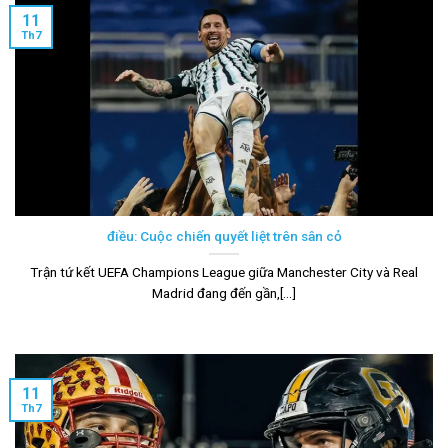
11
Th7
điều: Cuộc chiến quyết liệt trên sân cỏ
Trận tứ kết UEFA Champions League giữa Manchester City và Real
Madrid đang đến gần,[...]
11
Th7