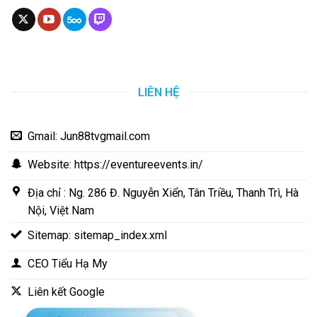
LIÊN HỆ
Gmail: Jun88tvgmail.com
Website: https://eventureevents.in/
Địa chỉ : Ng. 286 Đ. Nguyễn Xiển, Tân Triều, Thanh Trì, Hà
Nội, Việt Nam
Sitemap: sitemap_index.xml
CEO Tiểu Hạ My
Liên kết Google