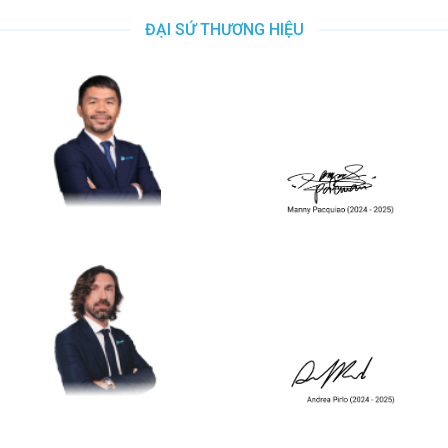
ĐẠI SỨ THƯƠNG HIỆU