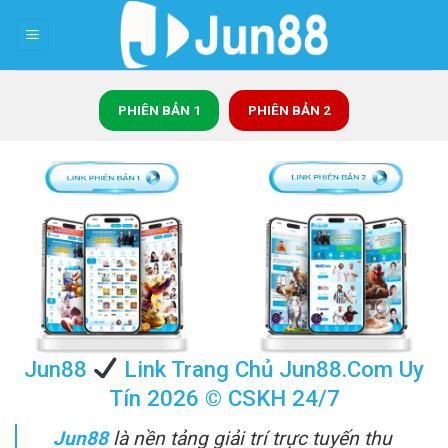
Bỏ
qua
nội
dung
PHIÊN BẢN 1
PHIÊN BẢN 2
Jun88
Link Trang Chủ Jun88.Com Uy
Tín 2026
©️
CSKH 24/7
Jun88
là nền tảng giải trí trực tuyến thu