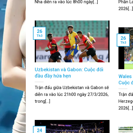
Nha diễn ra vào lúc 8h00 ngày[...]
Phần La
2026[...]
26
Th3
26
Th3
Uzbekistan và Gabon: Cuộc đối
đầu đầy hứa hẹn
Wales 
Cuộc đ
Trận đấu giữa Uzbekistan và Gabon sẽ
diễn ra vào lúc 21h00 ngày 27/3/2026,
Trận đấ
trong[...]
Herzeg
2026[...]
24