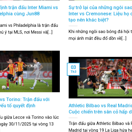
ịnh trận đấu Inter Miami vs
Sự trở lại của những ngôi sao
elphia cùng Jun88
Inter vs Cremonese: Liệu họ 
tạo nên khác biệt?
iami vs Philadelphia là trận đấu
Khi những ngôi sao bóng đá hội t
ú ý tại MLS, nơi Messi và[...]
mọi ánh mắt đều đổ dồn về[...]
03
Th3
vs Torino: Trận đấu với
yếu tố quyết định
Athletic Bilbao vs Real Madri
Cuộc chiến trên sân cỏ hấp 
u giữa Lecce và Torino vào lúc
Trận đấu giữa Athletic Bilbao và 
gày 30/11/2025 tại vòng 13
Madrid tại vòng 19 La Liga hứa hẹn
]